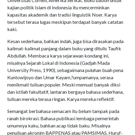
Universitas Cornell, Amerika Serikat. Buku babon untuk
kajian politik Islam di Indonesia itu mencerminkan
kapasitas akademik dan tradisi linguistik Noer. Karya
tersebut terasa lugas meskipun terdapat banyak catatan
kaki.
Kesan sederhana, bahkan indah, juga bisa dirasakan pada
kalimat-kalimat panjang dalam buku yang ditulis Taufik
Abdullah. Membaca karya sejarawan kondang ini,
misalnya Sejarah Lokal di Indonesia (Gadjah Mada
University Press, 1990), sebagaimana puluhan buah pena
Kuntowijoyo dan Umar Kayam,?umpamanya, serasa
menikmati tulisan populer. Meski memuat banyak diksi
dan istilah fakultatif, lantaran bergaya bahasa sederhana,
tulisan mereka terasa ringan. Karya mereka reflektif.
Semangat berbahasa semacam itu belum tampak pada
ranah birokrasi. Bahasa publikasi lembaga pemerintah
umumnya kaku, bahkan acap tidak baku. Misalnya
penulisan akronim BAPPENAS atau PAMSIMAS. Huruf-