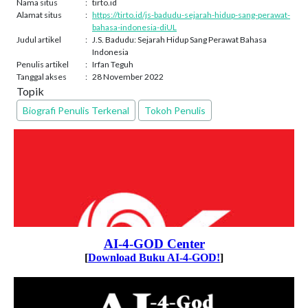
Nama situs
:
tirto.id
Alamat situs
:
https://tirto.id/js-badudu-sejarah-hidup-sang-perawat-
bahasa-indonesia-diUL
Judul artikel
:
J.S. Badudu: Sejarah Hidup Sang Perawat Bahasa
Indonesia
Penulis artikel
:
Irfan Teguh
Tanggal akses
:
28 November 2022
Topik
Biografi Penulis Terkenal
Tokoh Penulis