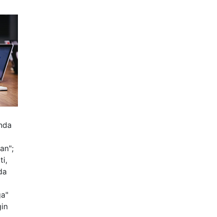
hal-
nlah
kan"
Anda
atu
ry