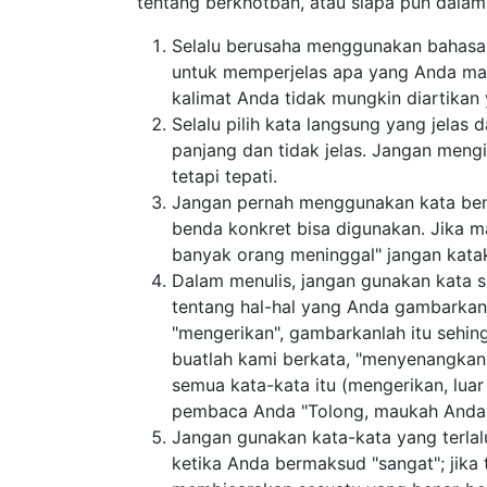
Selalu berusaha menggunakan bahasa yang
memperjelas apa yang Anda maksud dan pa
mungkin diartikan yang lain.
Selalu pilih kata langsung yang jelas dari
tidak jelas. Jangan mengimplementasikan jan
Jangan pernah menggunakan kata benda ab
konkret bisa digunakan. Jika maksud And
meninggal" jangan katakan "Kematian men
Dalam menulis, jangan gunakan kata sifat
hal yang Anda gambarkan. Maksud saya, al
itu sehingga kami akan ketakutan. Jangan
ketika kami membaca deskripsinya. Apakah
mengerikan, indah) hanya seperti menga
pekerjaan saya."
Jangan gunakan kata-kata yang terlalu ber
bermaksud "sangat"; jika tidak, Anda tida
yang benar-benar tak terhingga. (t/Jing-Ji
(Awalnya diterbitkan dalam Letters to Children