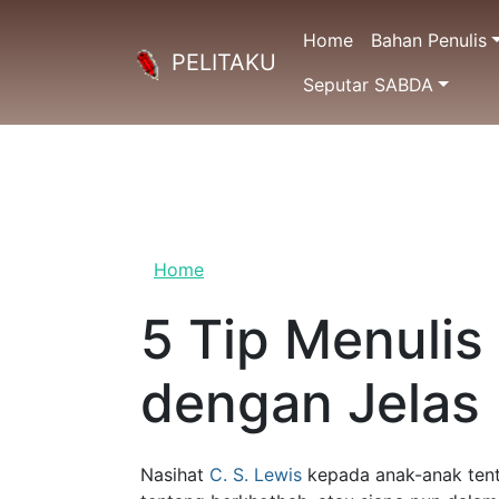
Skip to main content
PELITAKU
Home
Bahan Penulis
Home
5 Tip Menulis 
Jelas
Nasihat
C. S. Lewis
kepada anak-anak tentang me
berkhotbah, atau siapa pun dalam hal berbicara