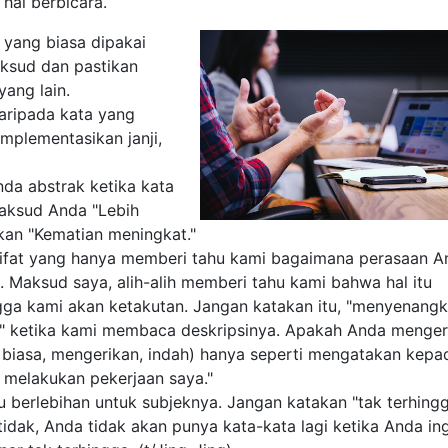
 biasa dipakai untuk
stikan kalimat Anda tidak
pada kata yang panjang dan
ji, tetapi tepati.
strak ketika kata benda
a "Lebih banyak orang
ingkat."
 yang hanya memberi tahu kami bagaimana perasaan Anda tentang 
ih-alih memberi tahu kami bahwa hal itu "mengerikan", gambarka
 katakan itu, "menyenangkan"; buatlah kami berkata, "menyenang
 Anda mengerti, semua kata-kata itu (mengerikan, luar biasa,
takan kepada pembaca Anda "Tolong, maukah Anda melakukan
lebihan untuk subjeknya. Jangan katakan "tak terhingga" ketika 
k akan punya kata-kata lagi ketika Anda ingin membicarakan sesu
ng)
, surat dari 26 Juni 1956. Dikutip dalam Wayne Martindale dan Jer