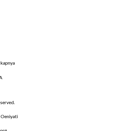
gkapnya
A
eserved.
 Oeniyati
.org