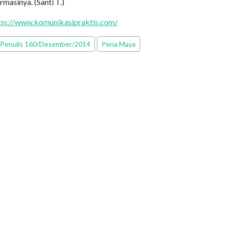
rmasinya. (Santi T.)
tps://www.komunikasipraktis.com/
-Penulis 160/Desember/2014
Pena Maya