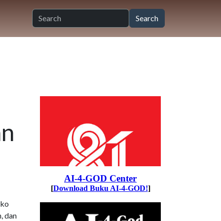
an
oko
, dan