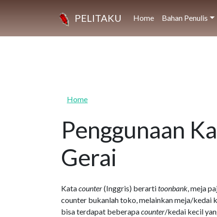
Skip to main content
PELITAKU
Home
Bahan Penulis
Home
Penggunaan Kat
Gerai
Kata
counter
(Inggris) berarti
toonbank
, meja p
counter bukanlah toko, melainkan meja/kedai 
bisa terdapat beberapa
counter
/kedai kecil ya