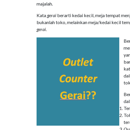
majalah.
Kata
gerai
berarti kedai kecil, meja tempat men
bukanlah toko, melainkan meja/kedai kecil tem
gerai
.
Be
me
yan
ba
kat
dal
tok
Be
dal
Tem
Tok
te
Out