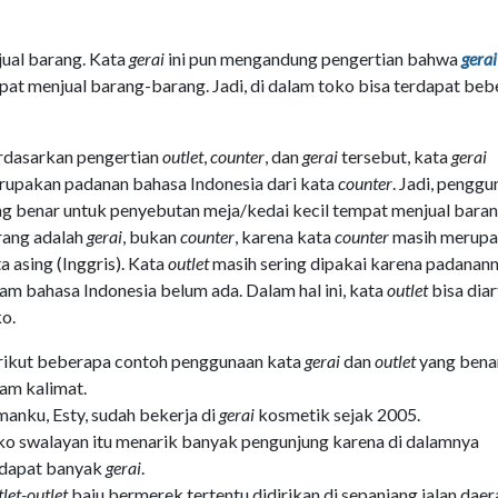
jual barang. Kata
gerai
ini pun mengandung pengertian bahwa
gerai
pat menjual barang-barang. Jadi, di dalam toko bisa terdapat be
rdasarkan pengertian
outlet
,
counter
, dan
gerai
tersebut, kata
gerai
rupakan padanan bahasa Indonesia dari kata
counter
. Jadi, pengg
g benar untuk penyebutan meja/kedai kecil tempat menjual bara
rang adalah
gerai
, bukan
counter
, karena kata
counter
masih merup
a asing (Inggris). Kata
outlet
masih sering dipakai karena padanan
am bahasa Indonesia belum ada. Dalam hal ini, kata
outlet
bisa diar
o.
rikut beberapa contoh penggunaan kata
gerai
dan
outlet
yang bena
am kalimat.
anku, Esty, sudah bekerja di
gerai
kosmetik sejak 2005.
o swalayan itu menarik banyak pengunjung karena di dalamnya
rdapat banyak
gerai
.
let-outlet
baju bermerek tertentu didirikan di sepanjang jalan daer