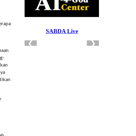
berapa
unaan
ng-
akan
nya
tikan
r
ah