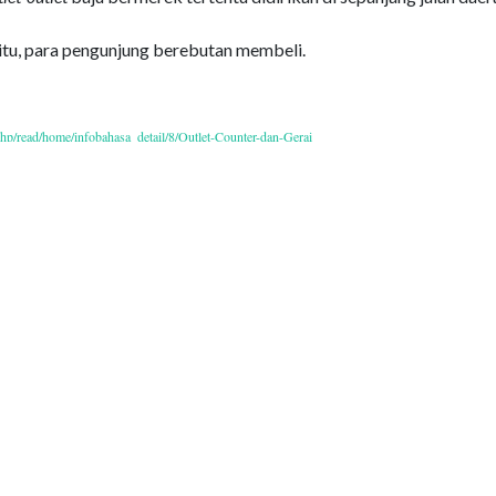
itu, para pengunjung berebutan membeli.
php/read/home/infobahasa_detail/8/Outlet-Counter-dan-Gerai
September/2018
Pojok Bahasa