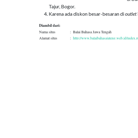
Tajur, Bogor.
Karena ada diskon besar-besaran di
outlet
Diambil dari:
Nama situs
:
Balai Bahasa Jawa Tengah
Alamat situs
:
http://www.balaibahasajateng.web.id/index.
Judul artikel
:
Outlet, Counter, dan Gerai
Penulis
:
Tim Balai Bahasa Prov. Jateng
Tanggal akses
:
4 Desember 2017
Topik
Kaidah dan Pemakaian Bahasa
e-Penulis 205/