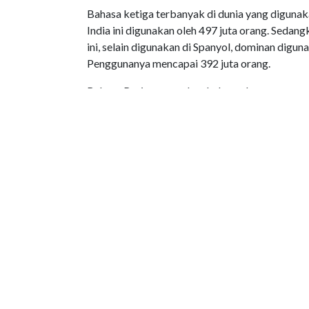
Bahasa ketiga terbanyak di dunia yang digunak
India ini digunakan oleh 497 juta orang. Seda
ini, selain digunakan di Spanyol, dominan dig
Penggunanya mencapai 392 juta orang.
Bahasa Rusia merupakan bahasa dengan penggun
Kirgizstan, Kazakstan, Moldova, dan negara pec
negaranya. Bahasa Arab merupakan bahasa yang
sehari-hari di Arab Saudi, Kuwait, Irak, Suriah,
Bahasa Bengali juga disebut sebagai bahasa y
Bahasa ini digunakan di Bangladesh, daerah-dae
bahasa Portugis masuk menjadi bahasa terbesar
Portugal, Brasil, Makau, Angola, Venezuela, M
juga termasuk bahasa yang banyak digunakan o
di Indonesia, juga di Timor Leste, Malaysia, Si
peringkat 10 besar bahasa yang paling digunak
di Perancis, di Belgia, Kanada, Rwanda, Kamerun
negara lainnya.