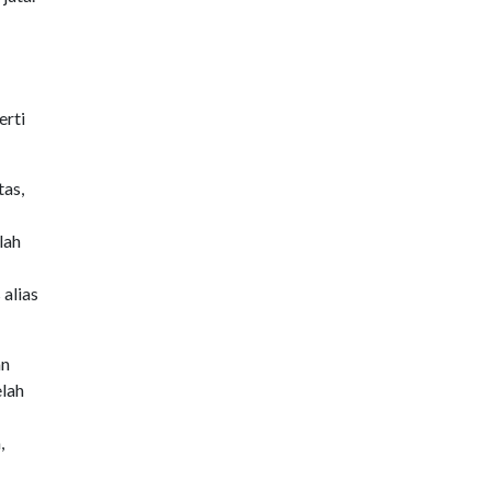
erti
tas,
lah
 alias
an
elah
,