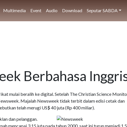
Multimedia
Event
Audio
Download
Seputar SABDA
ek Berbahasa Inggri
ikat mulai beralih ke digital. Setelah The Christian Science Monit
 Newsweek. Majalah Newsweek tidak terbit dalam edisi cetak dan
ebutkan telah merugi US$ 40 juta (Rp 400 miliar).
iklan dan pelanggan.
 mencapai 3,15 juta pada tahun 2000, saat ini turun menjadi 1,5 