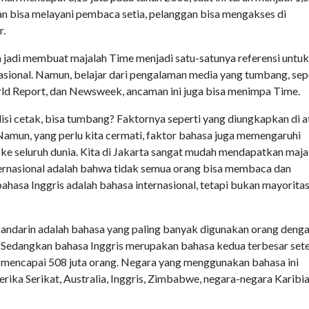
n bisa melayani pembaca setia, pelanggan bisa mengakses di
r.
jadi membuat majalah Time menjadi satu-satunya referensi untuk
sional. Namun, belajar dari pengalaman media yang tumbang, sep
ld Report, dan Newsweek, ancaman ini juga bisa menimpa Time.
i cetak, bisa tumbang? Faktornya seperti yang diungkapkan di a
Namun, yang perlu kita cermati, faktor bahasa juga memengaruhi
 seluruh dunia. Kita di Jakarta sangat mudah mendapatkan maja
internasional adalah bahwa tidak semua orang bisa membaca dan
ahasa Inggris adalah bahasa internasional, tetapi bukan mayoritas
andarin adalah bahasa yang paling banyak digunakan orang deng
. Sedangkan bahasa Inggris merupakan bahasa kedua terbesar set
 mencapai 508 juta orang. Negara yang menggunakan bahasa ini
rika Serikat, Australia, Inggris, Zimbabwe, negara-negara Karibia