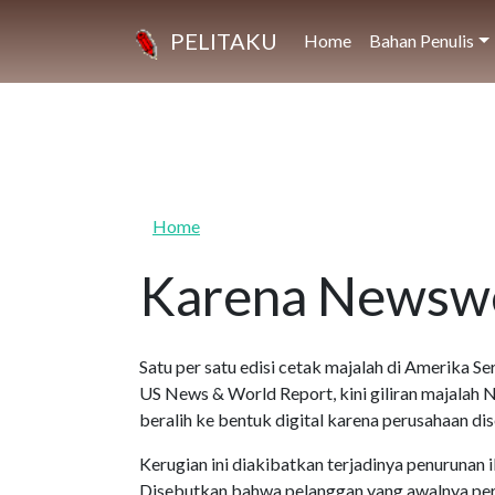
Skip to main content
PELITAKU
Home
Bahan Penulis
Home
Karena Newswe
Satu per satu edisi cetak majalah di Amerika Ser
US News & World Report, kini giliran majalah
beralih ke bentuk digital karena perusahaan dis
Kerugian ini diakibatkan terjadinya penurunan 
Disebutkan bahwa pelanggan yang awalnya pernah