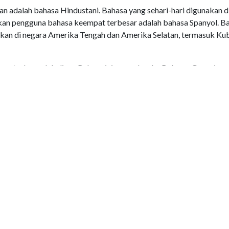
an adalah bahasa Hindustani. Bahasa yang sehari-hari digunakan d
ngkan pengguna bahasa keempat terbesar adalah bahasa Spanyol. B
unakan di negara Amerika Tengah dan Amerika Selatan, termasuk Ku
a terbanyak kelima. Bahasa ini menyebar ke Belarus, Georgia,
ahan Uni Soviet lainnya, serta digunakan imigran Rusia di mana p
 banyak digunakan setelah bahasa Rusia. Bahasa ini menjadi bah
 Yordania, Lebanon, Mesir, dan negara Timur Tengah serta Arab lain
ang banyak digunakan, dengan pengguna mencapai 230 juta orang.
rah tertentu di India, dan Myanmar untuk suku Rohingya. Selanjut
 kedelapan dengan pengguna 191 juta orang. Bahasa ini digunaka
ozambik, dan Timor Leste. Kemudian, bahasa kita, bahasa Indonesi
rang. Bahasa Indonesia bisa dikatakan menyebar dan digunakan, s
ngapura, dan Brunei Darussalam. Terakhir, bahasa Perancis masuk
an orang. Penggunanya mencapai 129 juta orang, yang tersebar, se
, Guinea, Pantai Gading, Kongo, Niger, Haiti, Togo, Vanuatu, serta