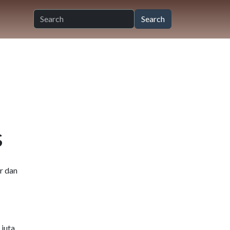
s
or dan
juta.