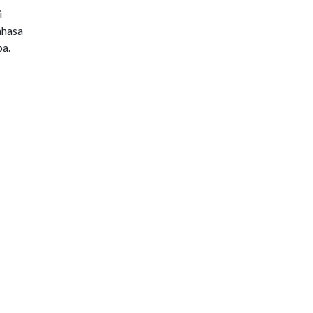
i
ahasa
ba.
un
asa
nya.
nya,
n di
a,
elain
lain