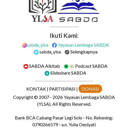
Ikuti Kami:
sabda_ylsa
Yayasan Lembaga SABDA
sabda_ylsa
Selengkapnya
SABDA Alkitab
Podcast SABDA
Slideshare SABDA
KONTAK
|
PARTISIPASI
|
DONASI
Copyright
© 2007 -
2026
Yayasan Lembaga SABDA
(YLSA).
All Rights Reserved.
Bank BCA Cabang Pasar Legi Solo - No. Rekening:
0790266579 - a.n. Yulia Oeniyati